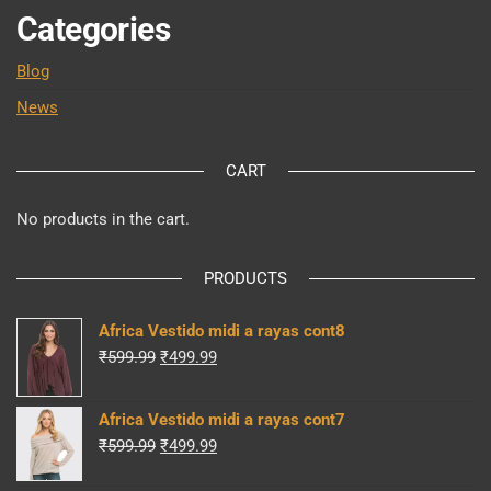
Categories
Blog
News
CART
No products in the cart.
PRODUCTS
Africa Vestido midi a rayas cont8
Original
Current
₹
599.99
₹
499.99
price
price
was:
is:
Africa Vestido midi a rayas cont7
₹599.99.
₹499.99.
Original
Current
₹
599.99
₹
499.99
price
price