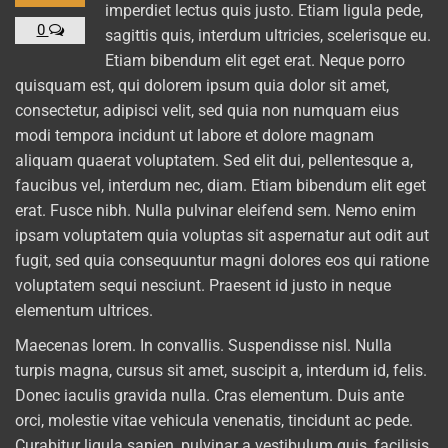
imperdiet lectus quis justo. Etiam ligula pede,
0
sagittis quis, interdum ultricies, scelerisque eu.
Etiam bibendum elit eget erat. Neque porro
quisquam est, qui dolorem ipsum quia dolor sit amet,
consectetur, adipisci velit, sed quia non numquam eius
modi tempora incidunt ut labore et dolore magnam
aliquam quaerat voluptatem. Sed elit dui, pellentesque a,
faucibus vel, interdum nec, diam. Etiam bibendum elit eget
erat. Fusce nibh. Nulla pulvinar eleifend sem. Nemo enim
ipsam voluptatem quia voluptas sit aspernatur aut odit aut
fugit, sed quia consequuntur magni dolores eos qui ratione
voluptatem sequi nesciunt. Praesent id justo in neque
elementum ultrices.
Maecenas lorem. In convallis. Suspendisse nisl. Nulla
turpis magna, cursus sit amet, suscipit a, interdum id, felis.
Donec iaculis gravida nulla. Cras elementum. Duis ante
orci, molestie vitae vehicula venenatis, tincidunt ac pede.
Curabitur ligula sapien, pulvinar a vestibulum quis, facilisis