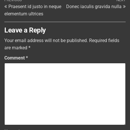
Post
Previous
Ne
Praesent id justo in neque
Donec iaculis gravida nulla
Post
Po
navigation
elementum ultrices
Leave a Reply
Your email address will not be published.
Required fields
are marked
*
Comment
*