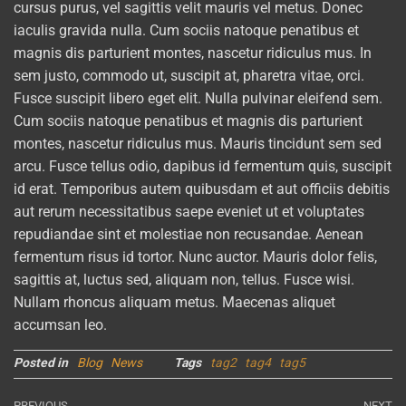
cursus purus, vel sagittis velit mauris vel metus. Donec
iaculis gravida nulla. Cum sociis natoque penatibus et
magnis dis parturient montes, nascetur ridiculus mus. In
sem justo, commodo ut, suscipit at, pharetra vitae, orci.
Fusce suscipit libero eget elit. Nulla pulvinar eleifend sem.
Cum sociis natoque penatibus et magnis dis parturient
montes, nascetur ridiculus mus. Mauris tincidunt sem sed
arcu. Fusce tellus odio, dapibus id fermentum quis, suscipit
id erat. Temporibus autem quibusdam et aut officiis debitis
aut rerum necessitatibus saepe eveniet ut et voluptates
repudiandae sint et molestiae non recusandae. Aenean
fermentum risus id tortor. Nunc auctor. Mauris dolor felis,
sagittis at, luctus sed, aliquam non, tellus. Fusce wisi.
Nullam rhoncus aliquam metus. Maecenas aliquet
accumsan leo.
Posted in
Blog
News
Tags
tag2
tag4
tag5
PREVIOUS
NEXT