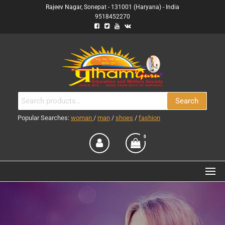
Skip
Rajeev Nagar, Sonepat - 131001 (Haryana) - India
9518452270
to
the
content
PRATHAM GURU
(RUN BY PRATHAM GURU
Search
Search
EDUCATION AND WELFARE
ENTERPRISES
for:
SOCIETY)
Popular Searches:
woman
/
man
/
shoes
/
fashion
0