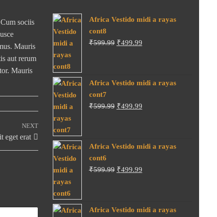
Africa Vestido midi a rayas
. Cum sociis
cont8
Fusce
Original
Current
₹
599.99
₹
499.99
 mus. Mauris
price
price
tis aut rerum
was:
is:
tor. Mauris
₹599.99.
₹499.99.
Africa Vestido midi a rayas
cont7
Original
Current
₹
599.99
₹
499.99
price
price
NEXT
Next
was:
is:
t eget erat
Post
₹599.99.
₹499.99.
Africa Vestido midi a rayas
cont6
Original
Current
₹
599.99
₹
499.99
price
price
was:
is:
₹599.99.
₹499.99.
Africa Vestido midi a rayas