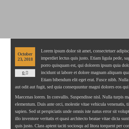
Lorem ipsum dolor sit amet, consectetuer adipisc
October
imperdiet lectus quis justo. Etiam ligula pede, sa
23, 2018
porro quisquam est, qui dolorem ipsum quia dolo
incidunt ut labore et dolore magnam aliquam quae
0
Etiam bibendum elit eget erat. Fusce nibh. Null
aut odit aut fugit, sed quia consequuntur magni dolores eos qui
Maecenas lorem. In convallis. Suspendisse nisl. Nulla turpis mag
elementum. Duis ante orci, molestie vitae vehicula venenatis, ti
sapien. Sed ut perspiciatis unde omnis iste natus error sit v
illo inventore veritatis et quasi architecto beatae vitae dicta s
quis justo. Class aptent taciti sociosqu ad litora torquent per 