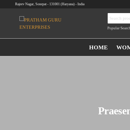
Skip
Rajeev Nagar, Sonepat - 131001 (Haryana) - India
to
Search
the
PRATH
(RUN BY
for:
content
PRATHAM
GURU
Popular Searc
GURU
ENTERP
EDUCATION
AND
HOME
WO
WELFARE
SOCIETY)
Praesen