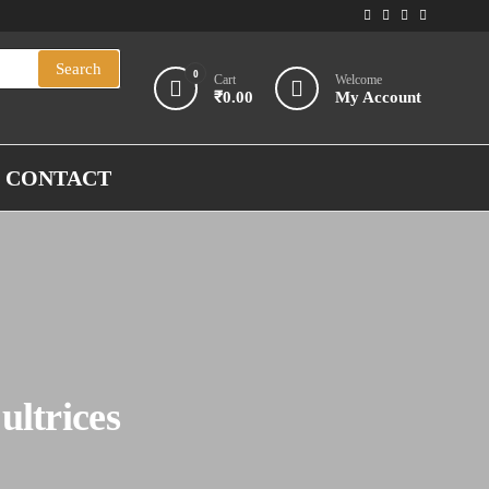
Search
0
Cart
Welcome
₹0.00
My Account
CONTACT
ultrices