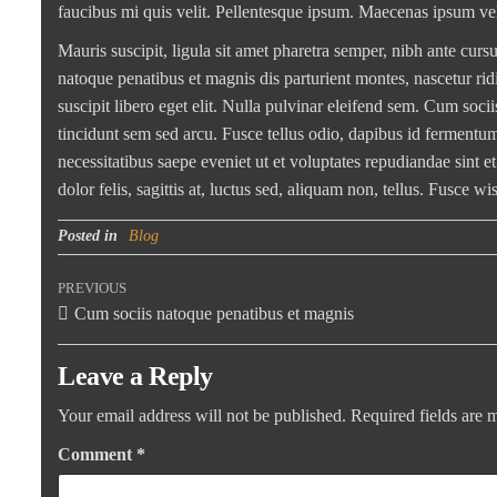
faucibus mi quis velit. Pellentesque ipsum. Maecenas ipsum velit
Mauris suscipit, ligula sit amet pharetra semper, nibh ante curs
natoque penatibus et magnis dis parturient montes, nascetur ridi
suscipit libero eget elit. Nulla pulvinar eleifend sem. Cum soc
tincidunt sem sed arcu. Fusce tellus odio, dapibus id fermentum
necessitatibus saepe eveniet ut et voluptates repudiandae sint 
dolor felis, sagittis at, luctus sed, aliquam non, tellus. Fusc
Posted in
Blog
Post
PREVIOUS
Previous
Cum sociis natoque penatibus et magnis
Post
navigation
Leave a Reply
Your email address will not be published.
Required fields are
Comment
*