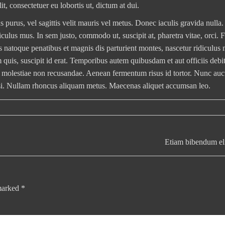
, consectetuer eu lobortis ut, dictum at dui.
us purus, vel sagittis velit mauris vel metus. Donec iaculis gravida nulla
culus mus. In sem justo, commodo ut, suscipit at, pharetra vitae, orci. 
iis natoque penatibus et magnis dis parturient montes, nascetur ridiculus
 quis, suscipit id erat. Temporibus autem quibusdam et aut officiis debi
et molestiae non recusandae. Aenean fermentum risus id tortor. Nunc auc
e wisi. Nullam rhoncus aliquam metus. Maecenas aliquet accumsan leo.
Etiam bibendum eli
 marked
*