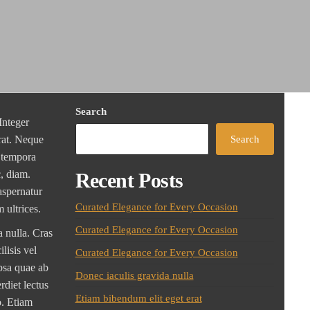
Search
Integer
erat. Neque
Search
i tempora
c, diam.
Recent Posts
aspernatur
Curated Elegance for Every Occasion
 ultrices.
Curated Elegance for Every Occasion
a nulla. Cras
lisis vel
Curated Elegance for Every Occasion
psa quae ab
Donec iaculis gravida nulla
rdiet lectus
Etiam bibendum elit eget erat
o. Etiam