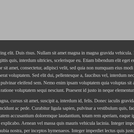
ing elit. Duis risus. Nullam sit amet magna in magna gravida vehicula. 
gittis quis, interdum ultricies, scelerisque eu. Etiam bibendum elit eget 
r sit amet, consectetur, adipisci velit, sed quia non numquam eius mod
rat voluptatem. Sed elit dui, pellentesque a, faucibus vel, interdum ne
a pulvinar eleifend sem. Nemo enim ipsam voluptatem quia voluptas sit 
 ratione voluptatem sequi nesciunt. Praesent id justo in neque elementum
na, cursus sit amet, suscipit a, interdum id, felis. Donec iaculis gravid
ncidunt ac pede. Curabitur ligula sapien, pulvinar a vestibulum quis, faci
oluptatem accusantium doloremque laudantium, totam rem aperiam, eaque i
unt explicabo. Aenean vel massa quis mauris vehicula lacinia. Integer impe
conubia nostra, per inceptos hymenaeos. Integer imperdiet lectus quis just