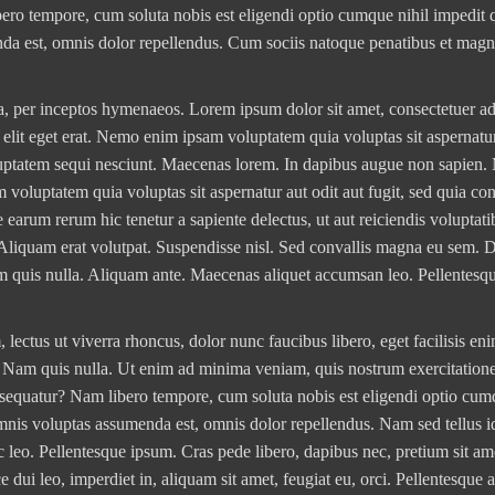
ero tempore, cum soluta nobis est eligendi optio cumque nihil impedit 
a est, omnis dolor repellendus. Cum sociis natoque penatibus et magni
ra, per inceptos hymenaeos. Lorem ipsum dolor sit amet, consectetuer adi
elit eget erat. Nemo enim ipsam voluptatem quia voluptas sit aspernatur
luptatem sequi nesciunt. Maecenas lorem. In dapibus augue non sapien.
voluptatem quia voluptas sit aspernatur aut odit aut fugit, sed quia co
 earum rerum hic tenetur a sapiente delectus, ut aut reiciendis voluptat
. Aliquam erat volutpat. Suspendisse nisl. Sed convallis magna eu sem. 
am quis nulla. Aliquam ante. Maecenas aliquet accumsan leo. Pellentesq
ectus ut viverra rhoncus, dolor nunc faucibus libero, eget facilisis en
it. Nam quis nulla. Ut enim ad minima veniam, quis nostrum exercitatio
nsequatur? Nam libero tempore, cum soluta nobis est eligendi optio cum
nis voluptas assumenda est, omnis dolor repellendus. Nam sed tellus 
ac leo. Pellentesque ipsum. Cras pede libero, dapibus nec, pretium sit am
dui leo, imperdiet in, aliquam sit amet, feugiat eu, orci. Pellentesque 