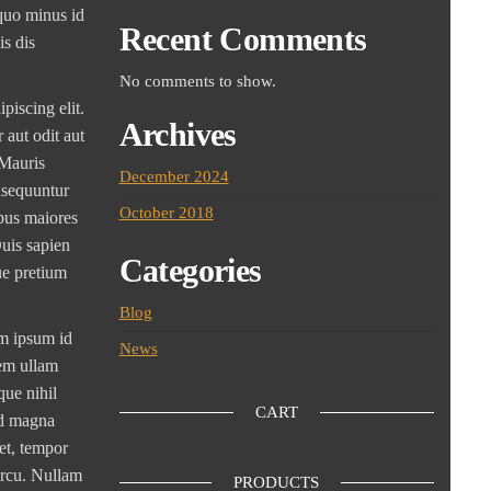
quo minus id
Recent Comments
s dis
No comments to show.
piscing elit.
Archives
 aut odit aut
 Mauris
December 2024
nsequuntur
October 2018
ibus maiores
Duis sapien
Categories
ue pretium
Blog
im ipsum id
News
nem ullam
que nihil
CART
id magna
et, tempor
arcu. Nullam
PRODUCTS