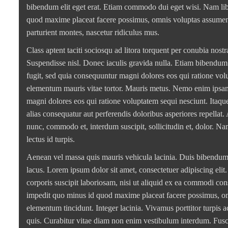
bibendum elit eget erat. Etiam commodo dui eget wisi. Nam lib
quod maxime placeat facere possimus, omnis voluptas assumend
parturient montes, nascetur ridiculus mus.
Class aptent taciti sociosqu ad litora torquent per conubia nost
Suspendisse nisl. Donec iaculis gravida nulla. Etiam bibendum 
fugit, sed quia consequuntur magni dolores eos qui ratione vo
elementum mauris vitae tortor. Mauris metus. Nemo enim ipsam 
magni dolores eos qui ratione voluptatem sequi nesciunt. Itaque
alias consequatur aut perferendis doloribus asperiores repellat
nunc, commodo et, interdum suscipit, sollicitudin et, dolor. N
lectus id turpis.
Aenean vel massa quis mauris vehicula lacinia. Duis bibendum, l
lacus. Lorem ipsum dolor sit amet, consectetuer adipiscing el
corporis suscipit laboriosam, nisi ut aliquid ex ea commodi co
impedit quo minus id quod maxime placeat facere possimus, om
elementum tincidunt. Integer lacinia. Vivamus porttitor turpis 
quis. Curabitur vitae diam non enim vestibulum interdum. Fusce 